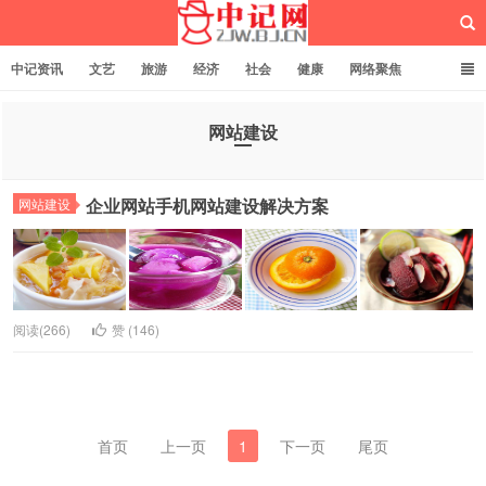
中记资讯
文艺
旅游
经济
社会
健康
网络聚焦
企业管理
网站建设
记者专栏
独立页面
服务
诚聘英才
网站建设
中记网
企业网站手机网站建设解决方案
网站建设
阅读(266)
赞 (
146
)
首页
上一页
1
下一页
尾页