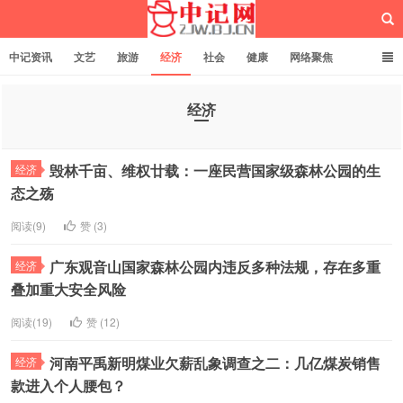
中记资讯
文艺
旅游
经济
社会
健康
网络聚焦
企业管理
网站建设
记者专栏
独立页面
服务
诚聘英才
经济
中记网
毁林千亩、维权廿载：一座民营国家级森林公园的生
经济
态之殇
阅读(9)
赞 (
3
)
广东观音山国家森林公园内违反多种法规，存在多重
经济
叠加重大安全风险
阅读(19)
赞 (
12
)
河南平禹新明煤业欠薪乱象调查之二：几亿煤炭销售
经济
款进入个人腰包？