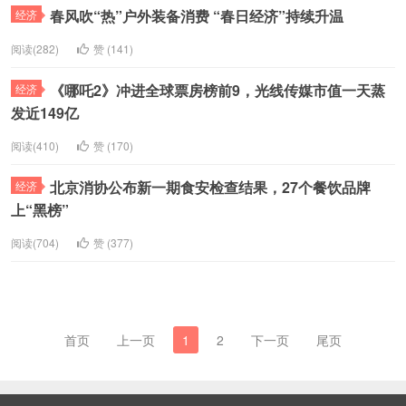
春风吹“热”户外装备消费 “春日经济”持续升温
经济
阅读(282)
赞 (
141
)
《哪吒2》冲进全球票房榜前9，光线传媒市值一天蒸
经济
发近149亿
阅读(410)
赞 (
170
)
北京消协公布新一期食安检查结果，27个餐饮品牌
经济
上“黑榜”
阅读(704)
赞 (
377
)
首页
上一页
1
2
下一页
尾页