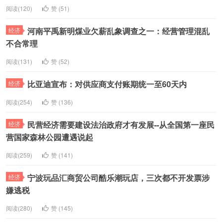
阅读(120)
赞 (
51
)
河南平禹新明煤业欠薪乱象调查之一：经营管理混乱
经济
不合常理
阅读(131)
赞 (
52
)
比亚迪宣布：对供应商支付账期统一至60天内
经济
阅读(254)
赞 (
136
)
民营经济需要建设法治政府才有发展--从全国第一座民
经济
营国家森林公园遭遇说起
阅读(259)
赞 (
141
)
宁波玩品汇商贸公司酷乐潮玩店，三次都不开发票涉
经济
嫌逃税
阅读(280)
赞 (
145
)