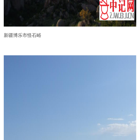
新疆博乐市怪石峪