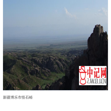
新疆博乐市怪石峪