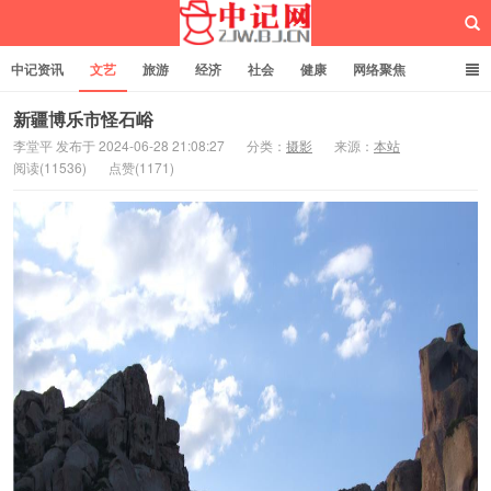
中记资讯
文艺
旅游
经济
社会
健康
网络聚焦
企业管理
网站建设
记者专栏
独立页面
服务
诚聘英才
新疆博乐市怪石峪
李堂平 发布于 2024-06-28 21:08:27
分类：
摄影
来源：
本站
阅读(11536)
点赞(1171)
中记网