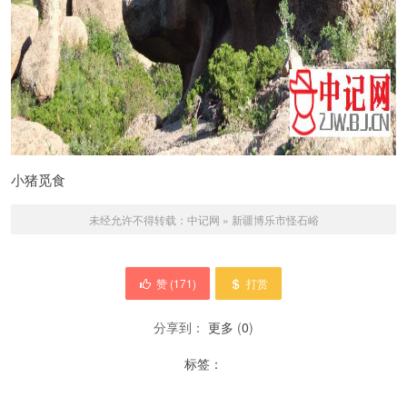
小猪觅食
未经允许不得转载：
中记网
»
新疆博乐市怪石峪
赞 (
171
)
打赏
分享到：
更多
(
0
)
标签：