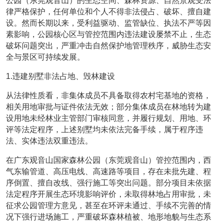
公园（东莞观音山）的生态空间、森林资源、自然景观受法
律严格保护，任何单位和个人不得非法侵占、破坏、擅自建
设。然而长期以来，受利益驱动、监管缺位、执法不严等因
素影响，公园核心区与管控范围内违法建设屡禁不止，生态
破坏问题突出，严重冲击自然保护地管理秩序，威胁生态安
全与景区可持续发展。
1.违建别墅非法占地、毁林建设
从法律性质看，非集体成员不具备取得农村宅基地的资格，
相关用地审批与证件依法无效；部分集体成员在林地转为建
设用地未经林业主管部门审核同意，并履行规划、用地、环
评等法定程序，上述别墅均未依法完备手续，属于程序违
法、实体违法双重违法。
在广东观音山国家森林公园（东莞观音山）管控范围内，西
气东输管道、高压电线、高速路等项目，存在未批先建、程
序倒置、擅自改线、强行施工等突出问题。部分项目未依据
法定程序开展生态环境影响评价，未取得林地占用审批，未
征求公园管理方意见，甚至在环评未通过、手续不完善的情
况下强行进场施工，严重破坏森林植被、地形地貌与生态系