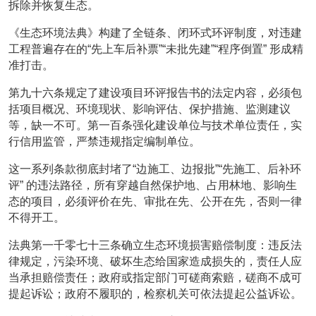
拆除并恢复生态。
《生态环境法典》构建了全链条、闭环式环评制度，对违建
工程普遍存在的“先上车后补票”“未批先建”“程序倒置” 形成精
准打击。
第九十六条规定了建设项目环评报告书的法定内容，必须包
括项目概况、环境现状、影响评估、保护措施、监测建议
等，缺一不可。第一百条强化建设单位与技术单位责任，实
行信用监管，严禁违规指定编制单位。
这一系列条款彻底封堵了“边施工、边报批”“先施工、后补环
评” 的违法路径，所有穿越自然保护地、占用林地、影响生
态的项目，必须评价在先、审批在先、公开在先，否则一律
不得开工。
法典第一千零七十三条确立生态环境损害赔偿制度：违反法
律规定，污染环境、破坏生态给国家造成损失的，责任人应
当承担赔偿责任；政府或指定部门可磋商索赔，磋商不成可
提起诉讼；政府不履职的，检察机关可依法提起公益诉讼。