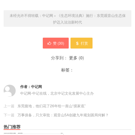
未经允许不得转载：
中记网
»
《生态环境法典》施行：东莞观音山生态保
护迈入法治新时代
赞 (
30
)
打赏
分享到：
更多
(
0
)
标签：
作者：
中记网
中记网-中记在线，北京中记文化发展中心主办
上一篇
东莞腹地，他们花了26年给一座山“摸家底”
下一篇
万事俱备，只欠审批：观音山5A创建九年规划困局何解？
热门推荐