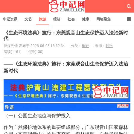
中记资讯
文艺
旅游
经济
社会
健康
网络聚焦
企业管理
网站建设
记者专栏
独立页面
服务
诚聘英才
《生态环境法典》施行：东莞观音山生态保护迈入法治新时
代
律媒先锋 发布于 2026-06-08 16:32:34
分类：
旅游
来源：
知乎
中记网
阅读(1161)
点赞(130)
——《生态环境法典》施行：东莞观音山生态保护迈入法治
新时代
（一）公园生态地位与保护投入
作为自然保护地体系的重要组成部分，广东观音山国家森林