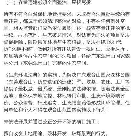
（一）存量违建必须全面整治、应拆尽拆
所有不符合自然保护地管控要求、未取得合法审批手续的存
量违建，都属于必须清理整治的对象，不存在任何例外空
间。相关监管部门应当依法履职，逐一核查存量违建的审批
手续、占地范围、生态破坏情况，对认定为违法的项目坚决
督促拆除，限期恢复林地与生态植被，坚决杜绝“以罚代
拆”“久拖不整”，做到对所有违法建设一视同仁、应拆尽拆，
彻底清退侵占生态空间的违法项目，还给广东观音山国家森
林公园（东莞观音山）完整的生态空间。
《生态环境法典》的实施，为解决广东观音山国家森林公园
（东莞观音山）历史遗留的违建别墅、坟墓、农庄、工厂等
提供了最权威、最系统、最刚性的法律依据。随着法典全面
落地，自然保护地管控、林地转用审批、生态环境影响评
价、公众监督、行政追责、生态损害赔偿形成闭环管理。任
何单位和个人不得在观音山范围内实施以下行为：
未依法开展并通过公正公开环评的项目施工；
擅自改变土地用途、毁林开发、破坏景观的行为。