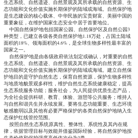
生态系统、自然遗迹、自然景观及其所承载的自然资源、生
态功能和文化价值实施长期保护的陆域或海域。自然保护地
是生态建设的核心载体、中华民族的宝贵财富、美丽中国的
重要象征，在维护国家生态安全中居于首要地位。
中国自然保护地包括国家公园、自然保护区及自然公园3
种类型，已建立各级各类自然保护地1.18万处，占国土陆域
面积的18%、领海面积的4.6%，是全球生物多样性最丰富的
国家之一。
自然保护地是由各级政府依法划定或确认，对重要的自然
生态系统、自然遗迹、自然景观及其所承载的自然资源、生
态功能和文化价值实施长期保护的陆域或海域。建立自然保
护地目的是守护自然生态，保育自然资源，保护生物多样性
与地质地貌景观多样性，维护自然生态系统健康稳定，提高
生态系统服务功能；服务社会，为人民提供优质生态产品，
为全社会提供科研、教育、体验、游憩等公共服务；维持人
与自然和谐共生并永续发展。要将生态功能重要、生态环境
敏感脆弱以及其他有必要严格保护的各类自然保护地纳入生
态保护红线管控范围。
按照自然生态系统原真性、整体性、系统性及其内在规
律，依据管理目标与效能并借鉴国际经验，将自然保护地按
生态价值和保护强度高低依次分为3类。