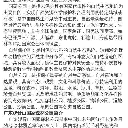
国家公园：是指以保护具有国家代表性的自然生态系统为
主要目的，实现自然资源科学保护和合理利用的特定陆域或
海域，是中国自然生态系统中最重要、自然景观最独特、自
然遗产最精华、生物多样性最富集的部分，保护范围大，生
态过程完整，具有全球价值、国家象征，国民认同度高。如
今已开展三江源、大熊猫、东北虎豹、祁连山、海南热带雨
林等10处国家公园体制试点。
自然保护区：是指保护典型的自然生态系统、珍稀濒危野
生动植物种的天然集中分布区、有特殊意义的自然遗迹的区
域。具有较大面积，确保主要保护对象安全，维持和恢复珍
稀濒危野生动植物种群数量及赖以生存的栖息环境。
自然公园：是指保护重要的自然生态系统、自然遗迹和自
然景观，具有生态、观赏、文化和科学价值，可持续利用的
区域。确保森林、海洋、湿地、水域、冰川、草原、生物等
珍贵自然资源，以及所承载的景观、地质地貌和文化多样性
得到有效保护。包括森林公园、地质公园、海洋公园、湿地
公园、沙漠公园、草原公园等各类自然公园。
广东观音山国家森林公园简介
广东观音山国家森林公园是南中国知名的网红打卡旅游目
的地,森林覆盖率为92%以上，园内繁衍着近千种野植物和