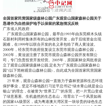
全国首家民营国家级森林公园广东观音山国家森林公园关于
恳请作为自然保护地予以保留的紧急情况反映
广东省人民政府:
广东观音山国家森林公园，最早自1993年由东莞樟木头镇
石新村利用村集体所有的山林投资开发，由于后续资金出现
困难，在1999年以联合开发的名义承包给了商人黄淦波。
2000年，经东莞市政府批复设立东莞市观音山森林公园，
2002年，黄淦波注册了东莞市观音山森林公园开发有限公
司，专门负责投资开发经营。2005年，原国家林业局批准设
立了观音山国家级森林公园,定名为“广东观音山国家森林公
园”(以下简称观音山森林公园)，自此成为全国首家民营国家
级森林公园。
25 年米，观音山森林公园一直致力于森林资源和生态环境
保护事业，坚定不移地践行习近平总书记“绿水青山就是金山
银山”的理念，在被誉为“世界工厂”的东莞，把一片荒山变成
了绿意葱葱、生机盎然的生态名山，培育出了一个风景如画
的国家4A级景区，成为粤港澳大湾区里一块珍贵的绿色生态