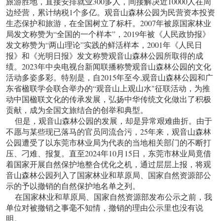
旅游胜地，直接安排就业300多人，间接解决近10000人在周
边经营，累计纳税1个多亿。观音山森林公园为民营资本投资
生态保护和旅游，在全国树立了标杆。2007年被原国家林业
局发文称赞为“全国的一个样本”，2019年被《人民政协报》
发文称赞为“两山理论”实践的鲜活样本，2001年《人民日
报》和《光明日报》发文称赞观音山森林公园所取得的成
绩。2023年中央电视台新闻联播称赞观音山森林公园的文化
活动多姿多彩。特别是，自2015年至今,观音山森林公园和广
东省楹联学会联合举办的“观音山上观山水"征联活动，为推
动中国楹联文化的传承发展，弘扬中华传统文化做出了积极
贡献，成为全国文旅结合的创举和典型。
但是，观音山森林公园的发展，却是异常艰难曲折。由于
不愿与某些现已落马的官员同流合污，25年来，观音山森林
公园遭受了以东莞市林业局为代表的当地相关部门的不断打
压、刁难、报复。直至2024年10月15日，东莞市林业局竟借
着国家开展自然保护地整合优化之机，通过层层上报，将观
音山森林公园列入了国家林业和草原局、国家自然资源部公
示的予以撤销的自然保护地名单之列。
在国家林业和草原局、国家自然资源部发布公示之前，我
单位对被撤销之事毫不知情，撤销的理由公示里也没有说
明。