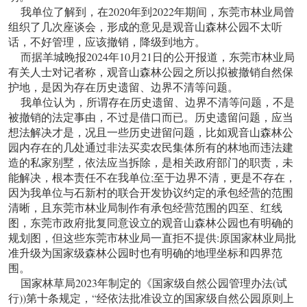
我单位了解到，在2020年到2022年期间，东莞市林业局曾
组织了几次座谈会，形成的意见是观音山森林公园不太听
话，不好管理，应该撤销，降级到地方。
而据羊城晚报2024年10月21日的公开报道，东莞市林业局
有关人士对记者称，观音山森林公园之所以拟被撤销自然保
护地，是因为存在历史遗留、边界不清等问题。
我单位认为，所谓存在历史遗留、边界不清等问题，不是
被撤销的法定事由，不过是借口而已。历史遗留问题，应当
想法解决才是，况且一些历史进留问题，比如观音山森林公
园内存在的几处通过非法买卖农民集体所有的林地而违法建
造的私家别墅，依法应当拆除，是相关政府部门的职责，未
能解决，根本责任不在我单位;至于边界不清，更是不存在，
因为我单位与石新村的联合开发协议约定的承包经营的范围
清晰，且东莞市林业局制作有承包经营范围的四至、红线
图，东莞市政府批复同意设立的观音山森林公园也有明确的
规划图，但这些东莞市林业局一直拒不提供:原国家林业局批
准升级为国家级森林公园时也有明确的地理坐标和四界范
围。
国家林草局2023年制定的《国家级自然公园管理办法(试
行))第十条规定，“经依法批准设立的国家级自然公园原则上