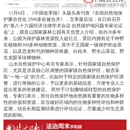
11月6日，《中国改革报》头版头条刊发《全国自然地保
护聚合优化 2500多处被合并》，文章最后说：在日前召开
的“第八十六届经济法律学术会议·自然保护地问题专家论证
会”上，观音山国家森林公园有关负责人介绍，创办20多年
来，公园为保护森林资源投入超亿元，景区内拥有近千种野
生植物和300多种动物资源，其中不乏国家一级保护的金茶
花，以及恐龙时代的物种苏铁蕨、白桂木、野生山茶花、野
生龙眼等珍稀物种。
山水自然保护中心有关专家表示，针对国家级自然保护
区，尤其是涉及核心区调整的国家级自然保护区，能否采
取“一地一议”的方式，比如对于特定的国家级自然保护区调
整，进行单独的公示，予以更多的基础信息，方便专业人士
提出更多的有效建议。 而对于计划撤销或转型的自然保护
地，专家们表示，部分自然保护地依然拥有重要的生物多样
性的价值和资源，应当做好区域内的生物多样性评估和种群
监测，结合长期监测结果进行评估论证，尽量减少对生态系
统的影响。