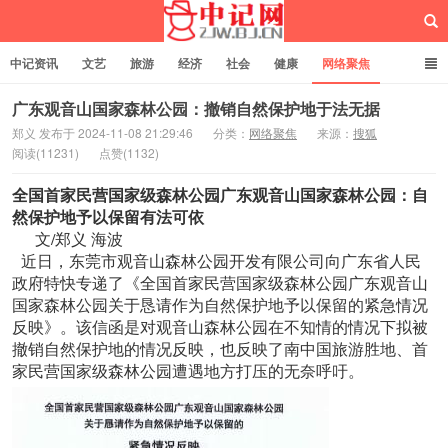
中记资讯
文艺
旅游
经济
社会
健康
网络聚焦
企业管理
网站建设
记者专栏
独立页面
服务
诚聘英才
广东观音山国家森林公园：撤销自然保护地于法无据
郑义 发布于 2024-11-08 21:29:46
分类：
网络聚焦
来源：
搜狐
阅读(11231)
点赞(1132)
中记网
全国首家民营国家级森林公园广东观音山国家森林公园：自
然保护地予以保留有法可依
文/郑义 海波
近日，东莞市观音山森林公园开发有限公司向广东省人民
政府特快专递了《全国首家民营国家级森林公园广东观音山
国家森林公园关于恳请作为自然保护地予以保留的紧急情况
反映》。该信函是对观音山森林公园在不知情的情况下拟被
撤销自然保护地的情况反映，也反映了南中国旅游胜地、首
家民营国家级森林公园遭遇地方打压的无奈呼吁。