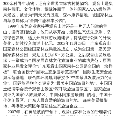
300余种野生动物，还有全世界首家古树博物馆。观音山是集
森林氧吧、文化体验、姻缘许愿于一体的国家AAAA级旅游
风景区，被誉为“南天灵秀胜境，森林康养福地。被国家林业
与草原局称为“全国生态样本公园”。
1999年东莞企业家接手观音山时还是一片无人问津的荒
山，没有基础设施，他们从零开始，遵循生态优先原则，坚
持绿色发展，适度开展旅游设施建设，持续进行公园的升级
美化，陆续投入超过十亿元。2005年12月23日，广东观音山
国家森林公园经国家林业局批准成立，成为全国第一座民营
国家森林公园，规划面积为18平方公里。之后观音山发展迅
猛，一举成为全国发展森林文化旅游事业的成功典范：原国
家林业局发文评价“广东观音山国家森林公园是全国的一块样
板”、联合国授予“国际生态旅游示范基地”、国际生态安全旅
游示范基地、联合国环境规划署授予“中国最具发展潜力的企
业”、国际旅游联合会评定为“最美中国旅游目的地”、中国国
土经济学会授予观音山景区“深呼吸旅游度假区”、国家旅游
局评为国家4A旅游景区、中国休闲旅游最佳目的地、中国十
佳休闲景区、广东人最喜爱的旅游目的地、 森林美景摄影
地、粤港澳大湾区年度最佳生态旅游企业......
2007年，在黄淦波的带领下，观音山森林公园的管理者们