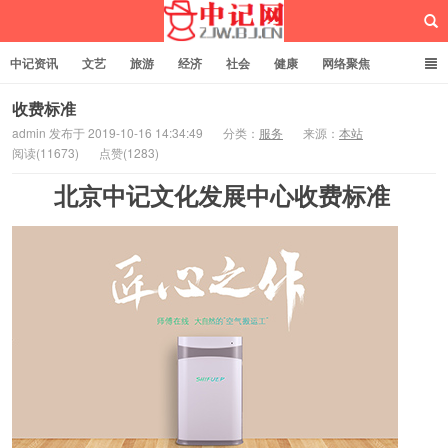
中记资讯
文艺
旅游
经济
社会
健康
网络聚焦
企业管理
网站建设
记者专栏
独立页面
服务
诚聘英才
收费标准
admin 发布于 2019-10-16 14:34:49
分类：
服务
来源：
本站
阅读(11673)
点赞(1283)
中记网
北京中记文化发展中心收费标准