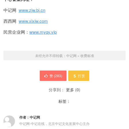
中记网
www.zjw.bj.cn
西西网
www.xixiw.com
民营企业网：
www.myqy.vip
未经允许不得转载：
中记网
»
收费标准
赞 (
283
)
打赏
分享到：
更多
(
0
)
标签：
作者：
中记网
中记网-中记在线，北京中记文化发展中心主办