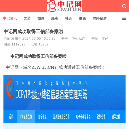
中记资讯
文艺
旅游
经济
社会
健康
网络聚焦
企业管理
网站建设
记者专栏
独立页面
服务
诚聘英才
中记网成功取得工信部备案啦
中记 发布于 2024-07-05 16:00:30
分类：
中心动态
来源：
本站
阅读(111282)
点赞(1675)
中记网
中记网成功取得工信部备案啦
中记网（域名ZJW.BJ.CN）成功通过工信部备案啦！